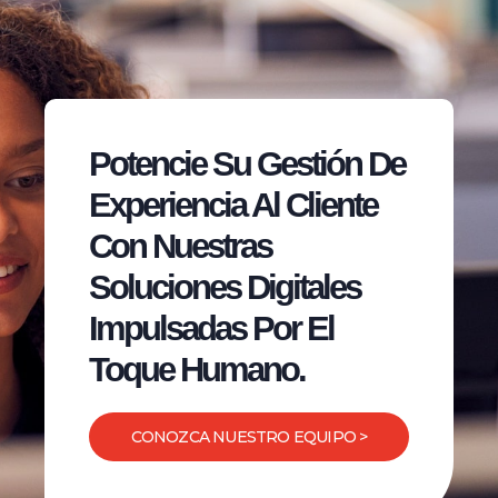
Potencie Su Gestión De
Experiencia Al Cliente
Con Nuestras
Soluciones Digitales
Impulsadas Por El
Toque Humano.
CONOZCA NUESTRO EQUIPO >