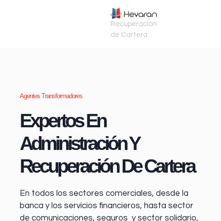
Recuperación
de Cartera
Agentes Transformadores
Expertos En
Administración Y
Recuperación De Cartera
En todos los sectores comerciales, desde la
banca y los servicios financieros
, hasta sector
de comunicaciones, seguros y sector solidario,