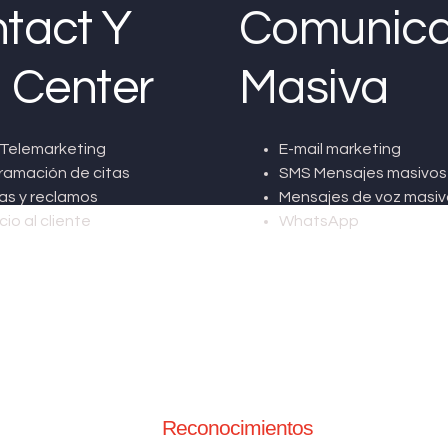
tact Y
Comunica
l Center
Masiva
Telemarketing
E-mail marketing
ramación de citas
SMS Mensajes masivos
as y reclamos
Mensajes de voz masiv
cio al cliente
WhatsApp
Reconocimientos