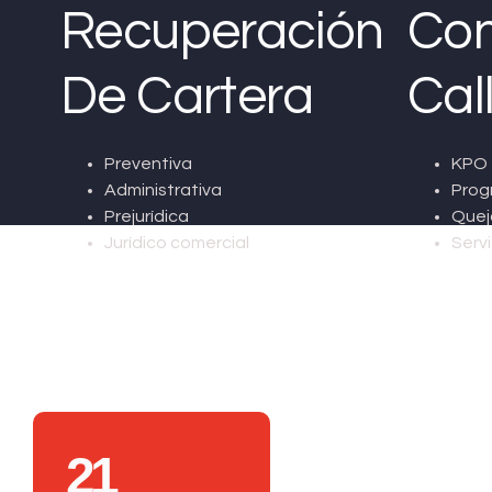
Recuperación
Con
De Cartera
Cal
Preventiva
KPO 
Administrativa
Prog
Prejurídica
Quej
Jurídico comercial
Servi
21