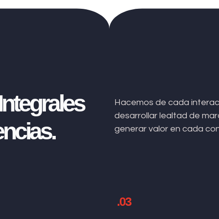
ntegrales
Hacemos de cada interacc
desarrollar lealtad de m
ncias.
generar valor en cada co
.03