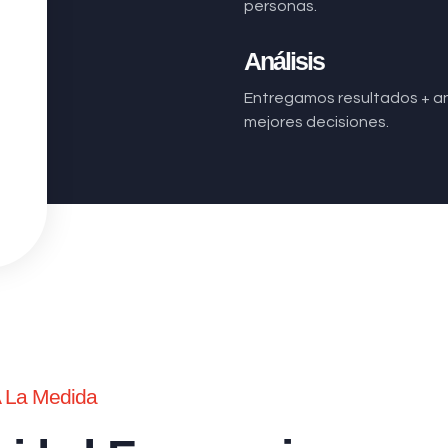
personas.
Análisis
Entregamos resultados + aná
mejores decisiones.
A La Medida