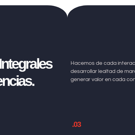
ntegrales
Hacemos de cada interacc
desarrollar lealtad de m
ncias.
generar valor en cada co
.03