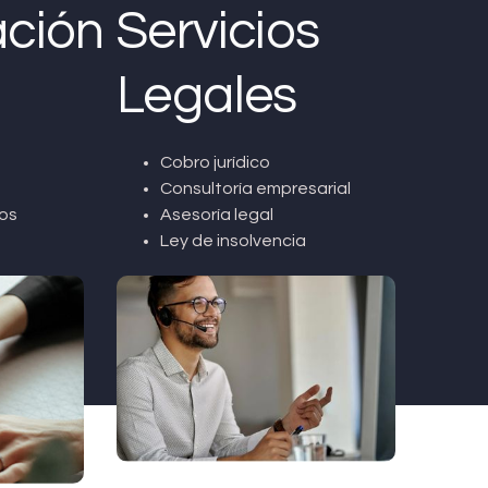
ción
Servicios
Legales
Cobro jurídico
Consultoría empresarial
os
Asesoría legal
Ley de insolvencia