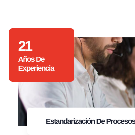
21
Años De
Experiencia
Estandarización
De Proceso