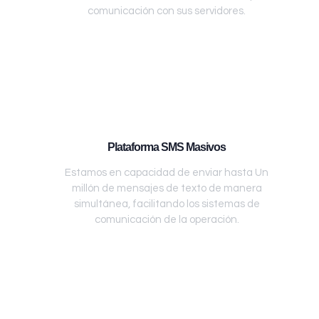
comunicación con sus servidores.
Plataforma SMS Masivos
Estamos en capacidad de enviar hasta Un
millón de mensajes de texto de manera
simultánea, facilitando los sistemas de
comunicación de la operación.