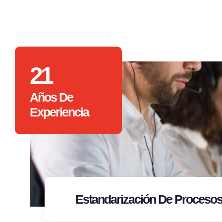
21
Años De
Experiencia
Estandarización
De Proceso