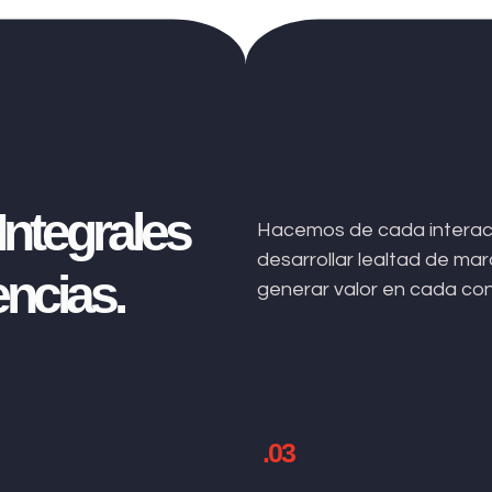
ntegrales
Hacemos de cada interacc
desarrollar lealtad de m
ncias.
generar valor en cada co
.03