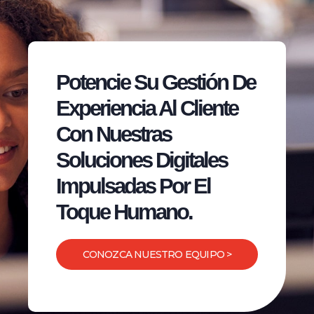
Potencie Su Gestión De
Experiencia Al Cliente
Con Nuestras
Soluciones Digitales
Impulsadas Por El
Toque Humano.
CONOZCA NUESTRO EQUIPO >