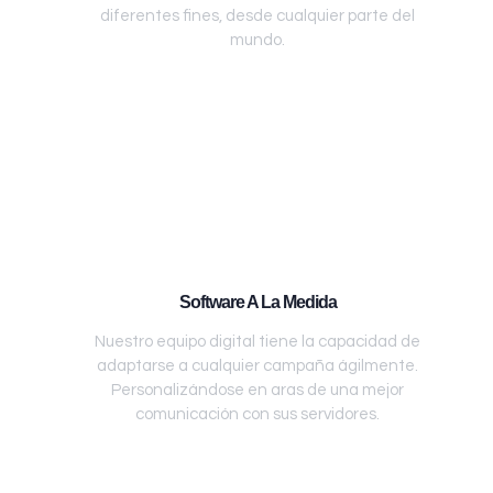
diferentes fines, desde cualquier parte del
mundo.
Software A La Medida
Nuestro equipo digital tiene la capacidad de
adaptarse a cualquier campaña ágilmente.
Personalizándose en aras de una mejor
comunicación con sus servidores.