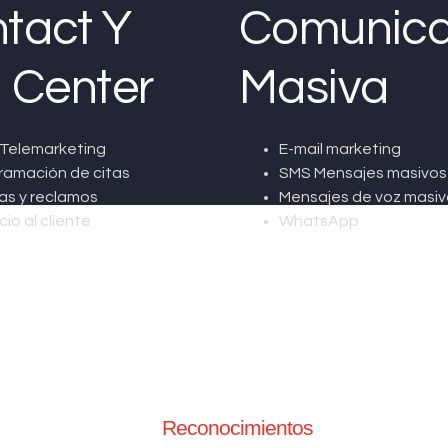
tact Y
Comunica
l Center
Masiva
Telemarketing
E-mail marketing
ramación de citas
SMS Mensajes masivos
as y reclamos
Mensajes de voz masiv
cio al cliente
WhatsApp
Reconocimientos