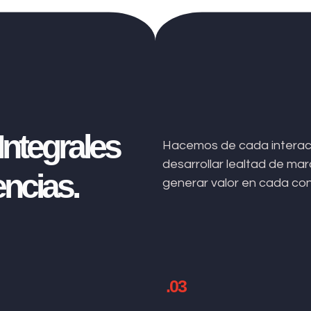
ntegrales
Hacemos de cada interacc
desarrollar lealtad de m
ncias.
generar valor en cada co
.03