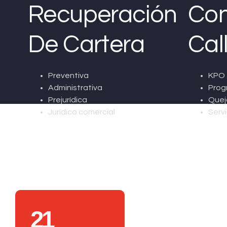
Recuperación
Con
De Cartera
Cal
Preventiva
KPO 
Administrativa
Prog
Prejurídica
Quej
Jurídico comercial
Servi
21