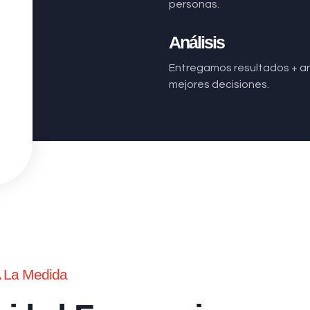
personas.
Análisis
Entregamos resultados + aná
mejores decisiones.
A La Medida