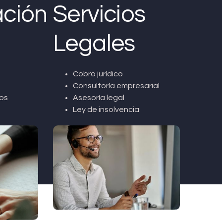
ción
Servicios
Legales
Cobro jurídico
Consultoría empresarial
os
Asesoría legal
Ley de insolvencia