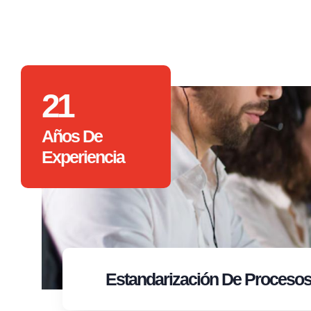
21
Años De
Experiencia
Estandarización
De Proceso