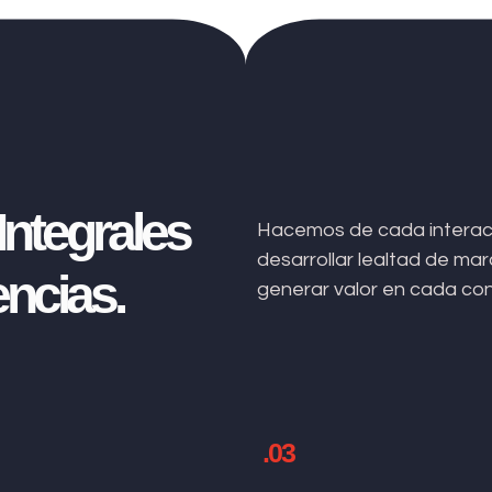
ntegrales
Hacemos de cada interacc
desarrollar lealtad de m
ncias.
generar valor en cada co
.03