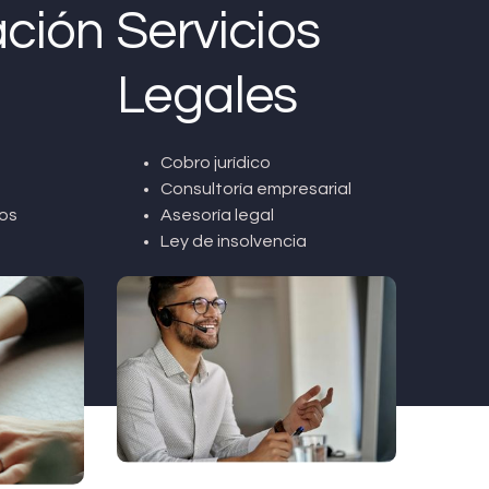
ción
Servicios
Legales
Cobro jurídico
Consultoría empresarial
os
Asesoría legal
Ley de insolvencia