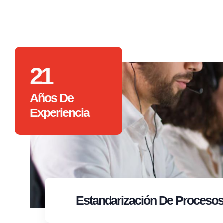
21
Años De
Experiencia
Estandarización
De Proceso