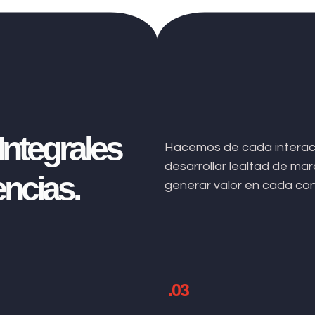
ntegrales
Hacemos de cada interacc
desarrollar lealtad de m
ncias.
generar valor en cada co
.03