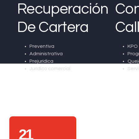
Recuperación
Con
De Cartera
Cal
Preventiva
KPO 
Administrativa
Prog
Prejurídica
Quej
Jurídico comercial
Servi
21