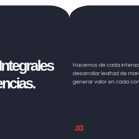
ntegrales
Hacemos de cada interacc
desarrollar lealtad de m
ncias.
generar valor en cada co
.03