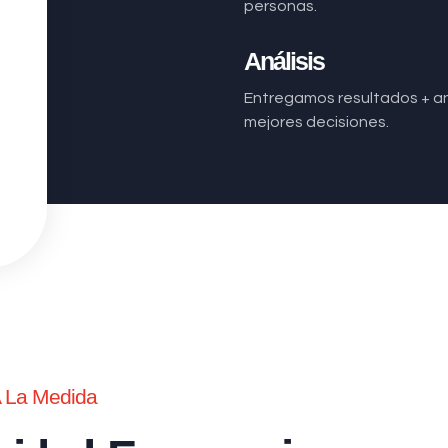
personas.
Análisis
Entregamos resultados + aná
mejores decisiones.
A La Medida