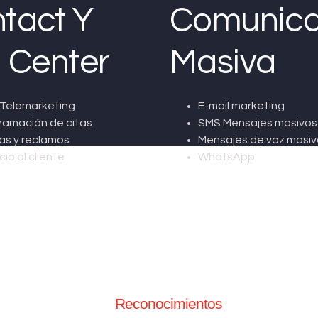
tact Y
Comunica
l Center
Masiva
Telemarketing
E-mail marketing
ramación de citas
SMS Mensajes masivos
as y reclamos
Mensajes de voz masiv
cio al cliente
WhatsApp
Reconocimientos