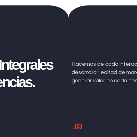
ntegrales
Hacemos de cada interacc
desarrollar lealtad de m
ncias.
generar valor en cada co
.03