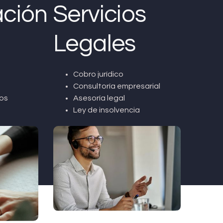
ción
Servicios
Legales
Cobro jurídico
Consultoría empresarial
os
Asesoría legal
Ley de insolvencia