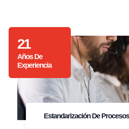
21
Años De
Experiencia
Estandarización
De Proceso