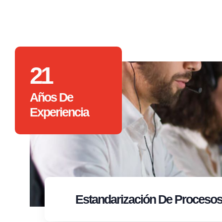
21
Años De
Experiencia
Estandarización
De Proceso