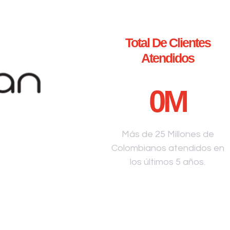
Total De Clientes
Atendidos
0
M
Más de 25 Millones de
Colombianos atendidos en
los últimos 5 años.