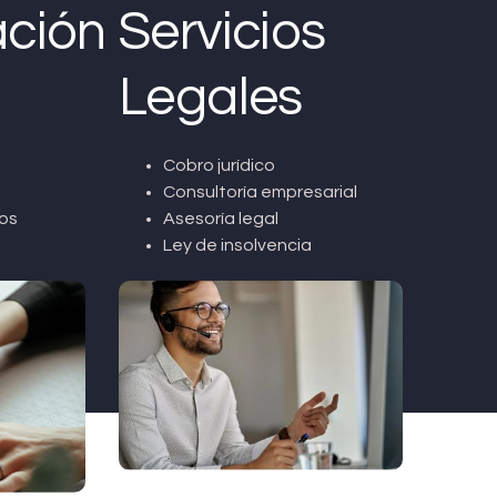
ción
Servicios
Legales
Cobro jurídico
Consultoría empresarial
os
Asesoría legal
Ley de insolvencia