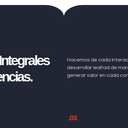
ntegrales
Hacemos de cada interacc
desarrollar lealtad de m
ncias.
generar valor en cada co
.03