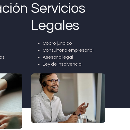
ción
Servicios
Legales
Cobro jurídico
Consultoría empresarial
os
Asesoría legal
Ley de insolvencia