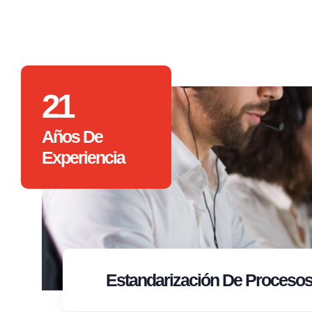
21
Años De
Experiencia
Estandarización
De Proceso