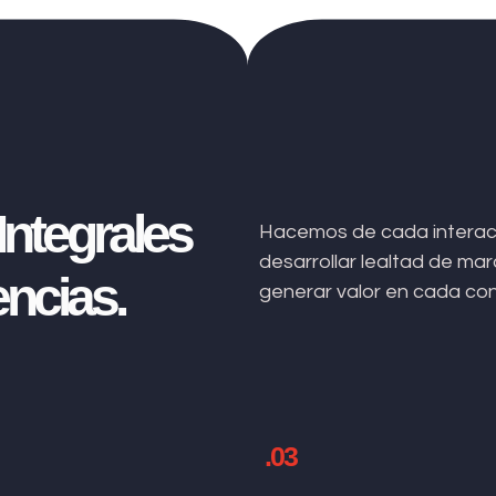
ntegrales
Hacemos de cada interacc
desarrollar lealtad de m
ncias.
generar valor en cada co
.03