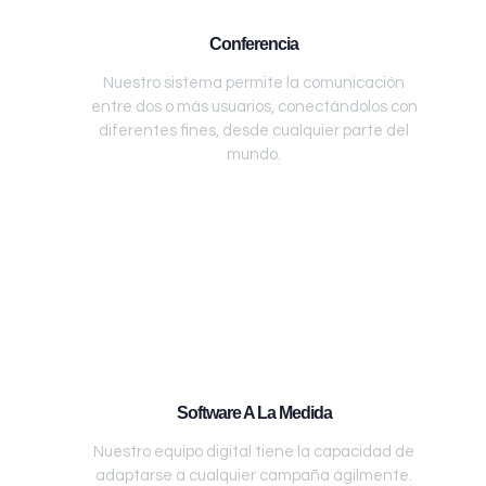
Conferencia
Nuestro sistema permite la comunicación
entre dos o más usuarios, conectándolos con
diferentes fines, desde cualquier parte del
mundo.
Software A La Medida
Nuestro equipo digital tiene la capacidad de
adaptarse a cualquier campaña ágilmente.