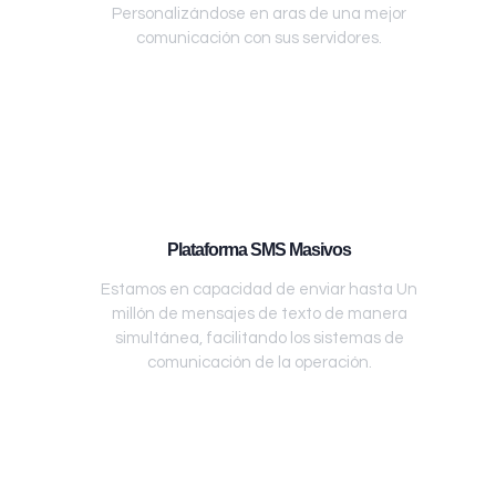
Personalizándose en aras de una mejor
comunicación con sus servidores.
Plataforma SMS Masivos
Estamos en capacidad de enviar hasta Un
millón de mensajes de texto de manera
simultánea, facilitando los sistemas de
comunicación de la operación.