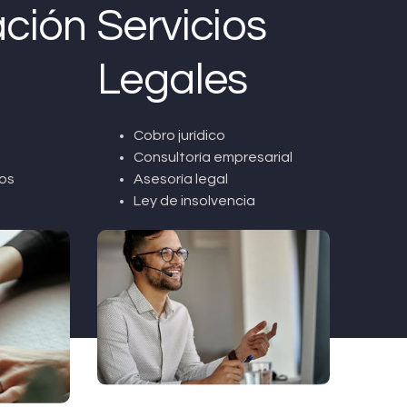
ción
Servicios
Legales
Cobro jurídico
Consultoría empresarial
os
Asesoría legal
Ley de insolvencia