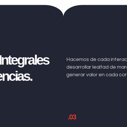
ntegrales
Hacemos de cada interacc
desarrollar lealtad de m
ncias.
generar valor en cada co
.03