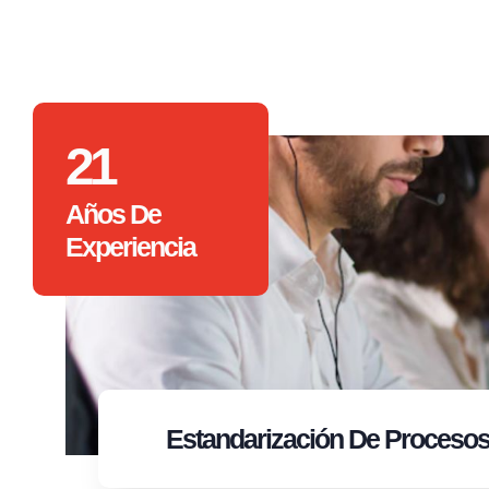
21
Años De
Experiencia
Estandarización
De Proceso