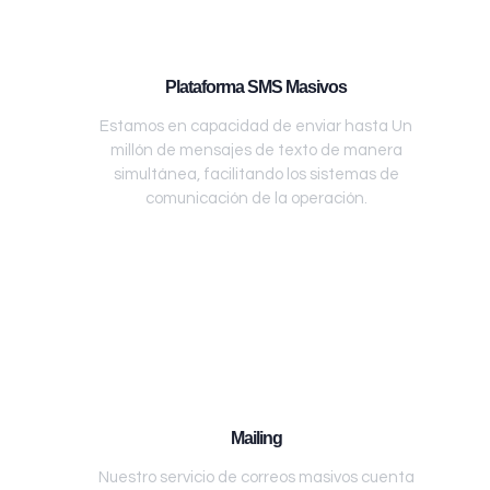
Plataforma SMS Masivos
Estamos en capacidad de enviar hasta Un
millón de mensajes de texto de manera
simultánea, facilitando los sistemas de
comunicación de la operación.
Mailing
Nuestro servicio de correos masivos cuenta