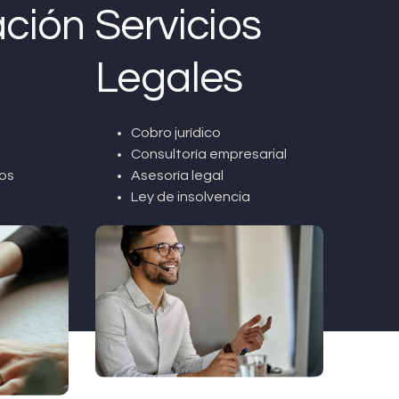
ción
Servicios
Legales
Cobro jurídico
Consultoría empresarial
os
Asesoría legal
Ley de insolvencia