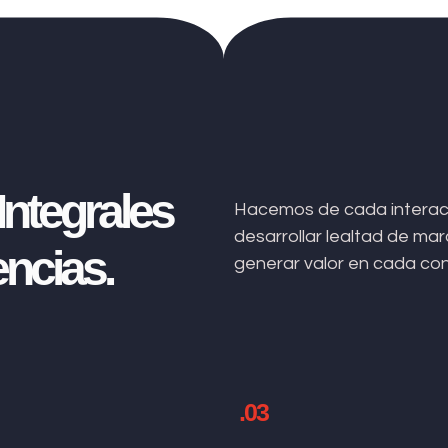
ntegrales
Hacemos de cada interacc
desarrollar lealtad de m
ncias.
generar valor en cada co
.03