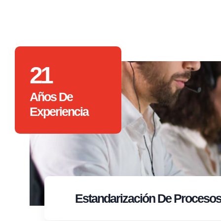
21
Años De
Experiencia
Estandarización
De Proceso