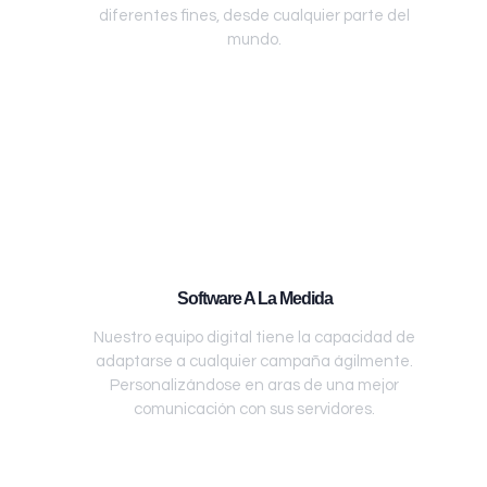
diferentes fines, desde cualquier parte del
mundo.
Software A La Medida
Nuestro equipo digital tiene la capacidad de
adaptarse a cualquier campaña ágilmente.
Personalizándose en aras de una mejor
comunicación con sus servidores.