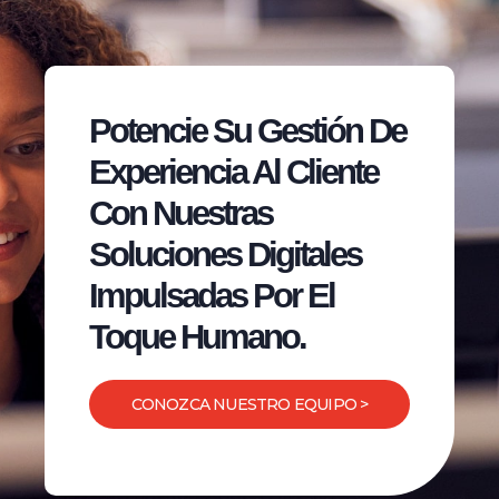
Potencie Su Gestión De
Experiencia Al Cliente
Con Nuestras
Soluciones Digitales
Impulsadas Por El
Toque Humano.
CONOZCA NUESTRO EQUIPO >