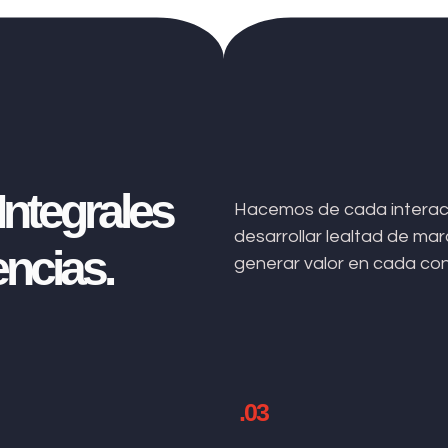
ntegrales
Hacemos de cada interacc
desarrollar lealtad de m
ncias.
generar valor en cada co
.03