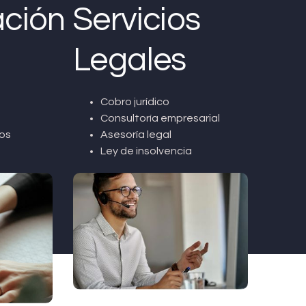
ción
Servicios
Legales
Cobro jurídico
Consultoría empresarial
os
Asesoría legal
Ley de insolvencia