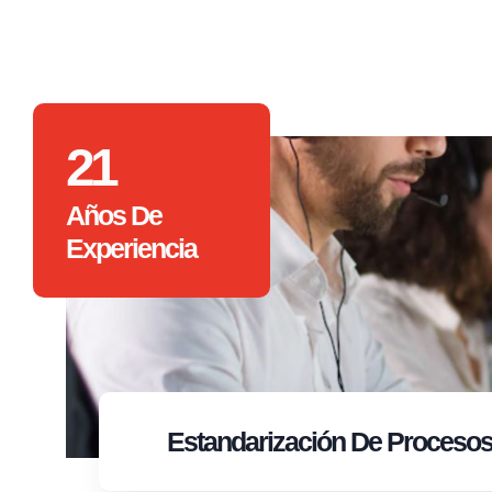
21
Años De
Experiencia
Estandarización
De Proceso