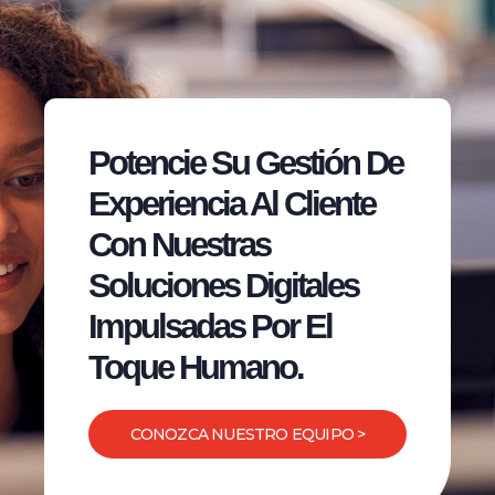
Potencie Su Gestión De
Experiencia Al Cliente
Con Nuestras
Soluciones Digitales
Impulsadas Por El
Toque Humano.
CONOZCA NUESTRO EQUIPO >