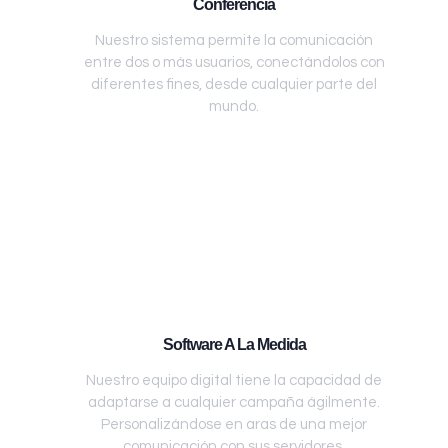
Conferencia
Nuestro sistema permite la comunicación
entre dos o más usuarios, conectándolos con
diferentes fines, desde cualquier parte del
mundo.
Software A La Medida
Nuestro equipo digital tiene la capacidad de
adaptarse a cualquier campaña ágilmente.
Personalizándose en aras de una mejor
comunicación con sus servidores.