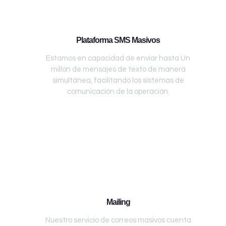
Plataforma SMS Masivos
Estamos en capacidad de enviar hasta Un
millón de mensajes de texto de manera
simultánea, facilitando los sistemas de
comunicación de la operación.
Mailing
Nuestro servicio de correos masivos cuenta