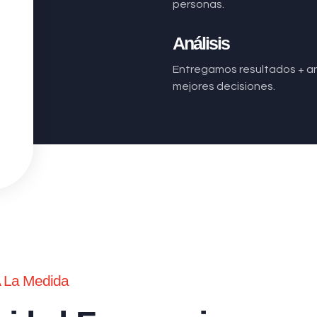
personas.
Análisis
Entregamos resultados + aná
mejores decisiones.
A La Medida