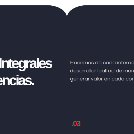
ntegrales
Hacemos de cada interacc
desarrollar lealtad de m
ncias.
generar valor en cada co
.03