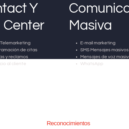
tact Y
Comunica
l Center
Masiva
Telemarketing
E-mail marketing
ramación de citas
SMS Mensajes masivos
as y reclamos
Mensajes de voz masiv
cio al cliente
WhatsApp
Reconocimientos