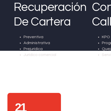
Recuperación
Con
De Cartera
Cal
Preventiva
KPO 
Administrativa
Prog
Prejurídica
Quej
Jurídico comercial
Servi
21