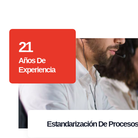
21
Años De
Experiencia
Estandarización
De Proceso