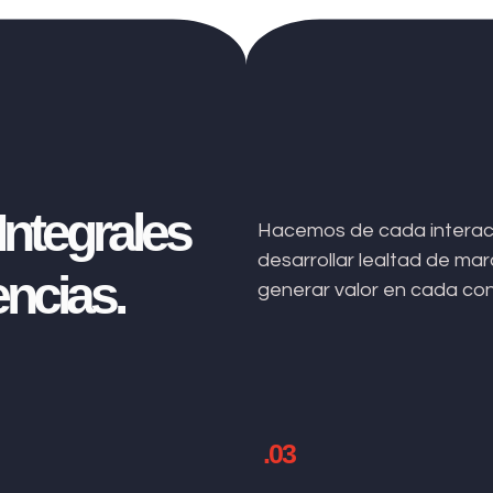
ntegrales
Hacemos de cada interacc
desarrollar lealtad de m
ncias.
generar valor en cada co
.03