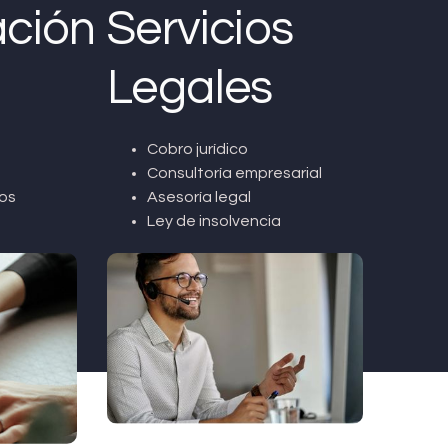
ción
Servicios
Legales
Cobro jurídico
Consultoría empresarial
os
Asesoría legal
Ley de insolvencia