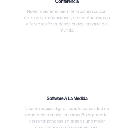
Conferencia
Nuestro sistema permite la comunicación
entre dos o más usuarios, conectándolos con
diferentes fines, desde cualquier parte del
mundo.
Software A La Medida
Nuestro equipo digital tiene la capacidad de
adaptarse a cualquier campaña ágilmente.
Personalizándose en aras de una mejor
comunicación con sus servidores.