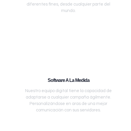
diferentes fines, desde cualquier parte del
mundo.
Software A La Medida
Nuestro equipo digital tiene la capacidad de
adaptarse a cualquier campaña ágilmente.
Personalizándose en aras de una mejor
comunicación con sus servidores.