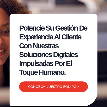
Potencie Su Gestión De
Experiencia Al Cliente
Con Nuestras
Soluciones Digitales
Impulsadas Por El
Toque Humano.
CONOZCA NUESTRO EQUIPO >