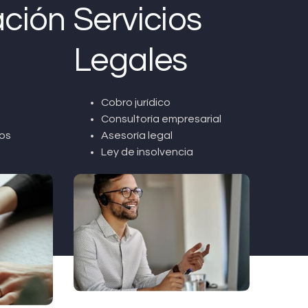
ción
Servicios
Legales
Cobro jurídico
Consultoría empresarial
os
Asesoría legal
Ley de insolvencia