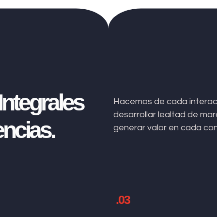
ntegrales
Hacemos de cada interacc
desarrollar lealtad de m
ncias.
generar valor en cada co
.03