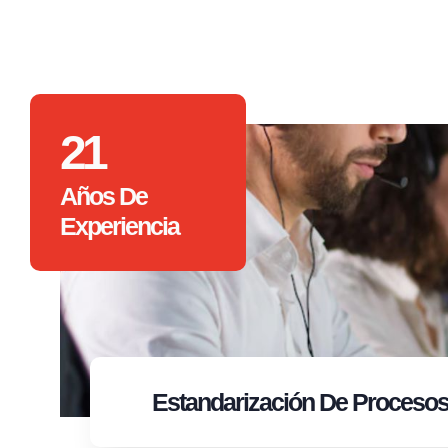
21
Años De
Experiencia
Estandarización
De Proceso