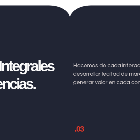
ntegrales
Hacemos de cada interacc
desarrollar lealtad de m
ncias.
generar valor en cada co
.03