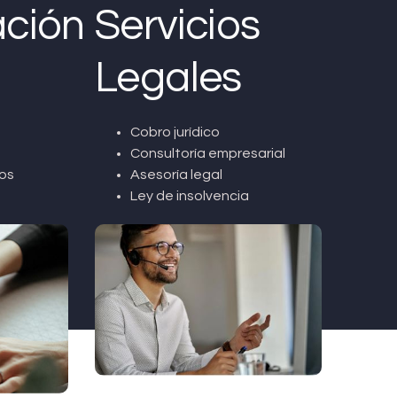
ción
Servicios
Legales
Cobro jurídico
Consultoría empresarial
os
Asesoría legal
Ley de insolvencia