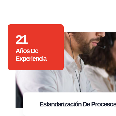
21
Años De
Experiencia
Estandarización
De Proceso