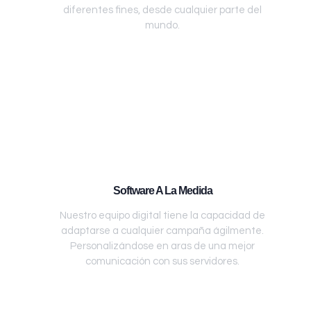
diferentes fines, desde cualquier parte del
mundo.
Software A La Medida
Nuestro equipo digital tiene la capacidad de
adaptarse a cualquier campaña ágilmente.
Personalizándose en aras de una mejor
comunicación con sus servidores.