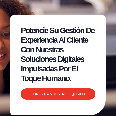
Potencie Su Gestión De
Experiencia Al Cliente
Con Nuestras
Soluciones Digitales
Impulsadas Por El
Toque Humano.
CONOZCA NUESTRO EQUIPO >