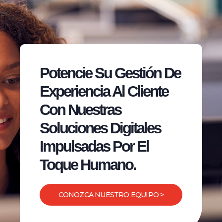
Potencie Su Gestión De
Experiencia Al Cliente
Con Nuestras
Soluciones Digitales
Impulsadas Por El
Toque Humano.
CONOZCA NUESTRO EQUIPO >