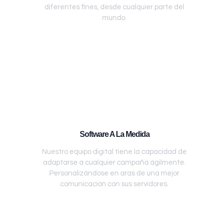
diferentes fines, desde cualquier parte del
mundo.
Software A La Medida
Nuestro equipo digital tiene la capacidad de
adaptarse a cualquier campaña ágilmente.
Personalizándose en aras de una mejor
comunicación con sus servidores.