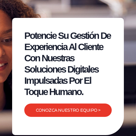
Potencie Su Gestión De
Experiencia Al Cliente
Con Nuestras
Soluciones Digitales
Impulsadas Por El
Toque Humano.
CONOZCA NUESTRO EQUIPO >