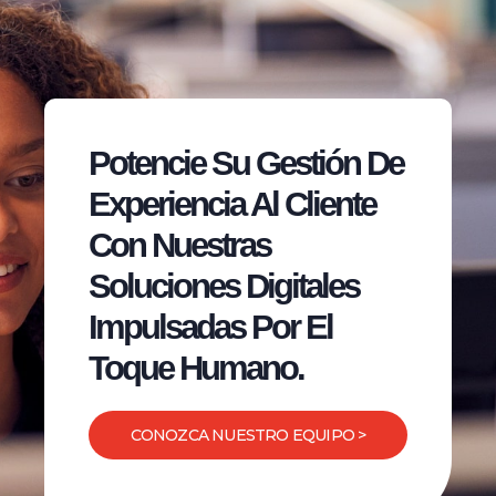
Potencie Su Gestión De
Experiencia Al Cliente
Con Nuestras
Soluciones Digitales
Impulsadas Por El
Toque Humano.
CONOZCA NUESTRO EQUIPO >