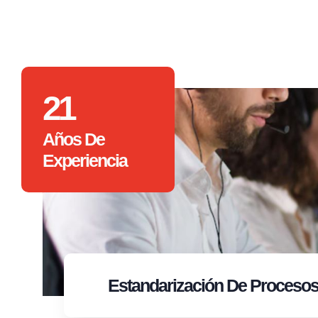
21
Años De
Experiencia
Estandarización
De Proceso