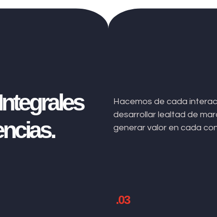
ntegrales
Hacemos de cada interacc
desarrollar lealtad de m
ncias.
generar valor en cada co
.03