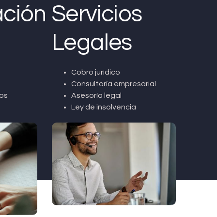
ción
Servicios
Legales
Cobro jurídico
Consultoría empresarial
os
Asesoría legal
Ley de insolvencia