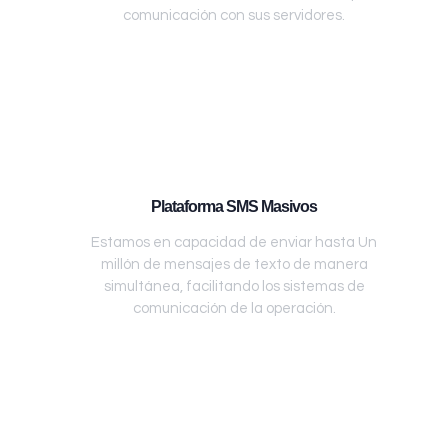
comunicación con sus servidores.
Plataforma SMS Masivos
Estamos en capacidad de enviar hasta Un
millón de mensajes de texto de manera
simultánea, facilitando los sistemas de
comunicación de la operación.