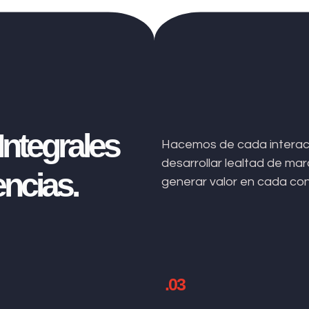
ntegrales
Hacemos de cada interacc
desarrollar lealtad de m
ncias.
generar valor en cada co
.03