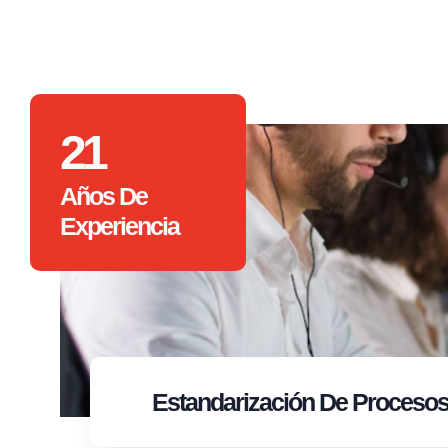
21
Años De
Experiencia
Estandarización
De Proceso