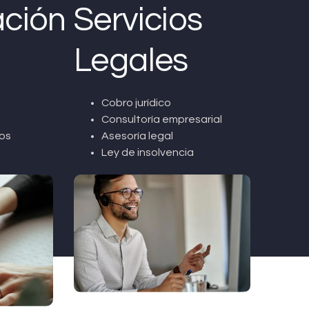
ción
Servicios
Legales
Cobro jurídico
Consultoría empresarial
os
Asesoría legal
Ley de insolvencia