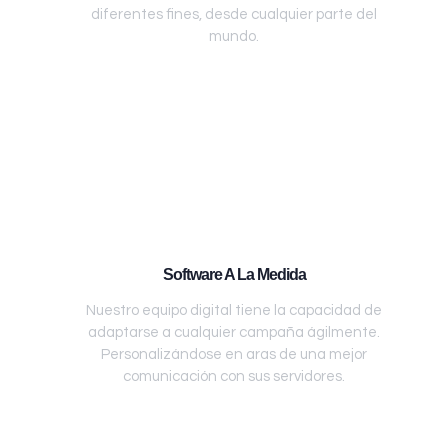
diferentes fines, desde cualquier parte del
mundo.
Software A La Medida
Nuestro equipo digital tiene la capacidad de
adaptarse a cualquier campaña ágilmente.
Personalizándose en aras de una mejor
comunicación con sus servidores.