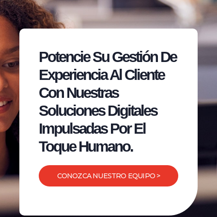
Potencie Su Gestión De
Experiencia Al Cliente
Con Nuestras
Soluciones Digitales
Impulsadas Por El
Toque Humano.
CONOZCA NUESTRO EQUIPO >