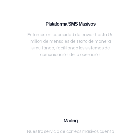
Plataforma SMS Masivos
Estamos en capacidad de enviar hasta Un
millón de mensajes de texto de manera
simultánea, facilitando los sistemas de
comunicación de la operación.
Mailing
Nuestro servicio de correos masivos cuenta