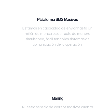
Plataforma SMS Masivos
Estamos en capacidad de enviar hasta Un
millón de mensajes de texto de manera
simultánea, facilitando los sistemas de
comunicación de la operación.
Mailing
Nuestro servicio de correos masivos cuenta