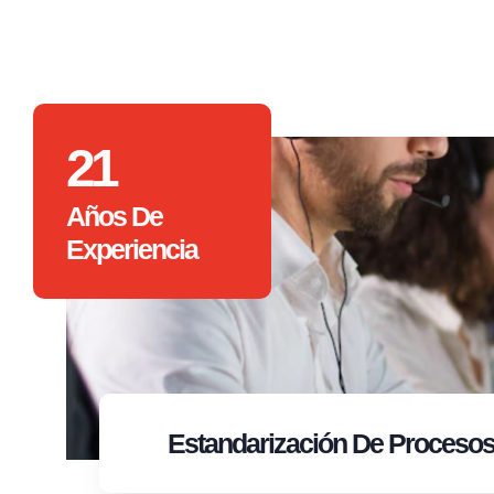
21
Años De
Experiencia
Estandarización
De Proceso