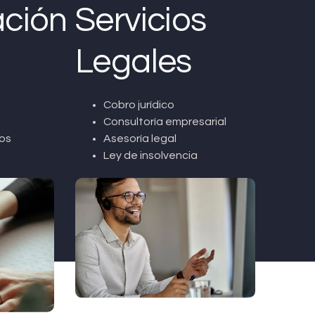
ción
Servicios
Legales
Cobro jurídico
Consultoría empresarial
os
Asesoría legal
Ley de insolvencia