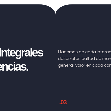
ntegrales
Hacemos de cada interacc
desarrollar lealtad de m
ncias.
generar valor en cada co
.03