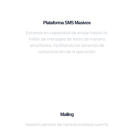
Plataforma SMS Masivos
Estamos en capacidad de enviar hasta Un
millón de mensajes de texto de manera
simultánea, facilitando los sistemas de
comunicación de la operación.
Mailing
Nuestro servicio de correos masivos cuenta