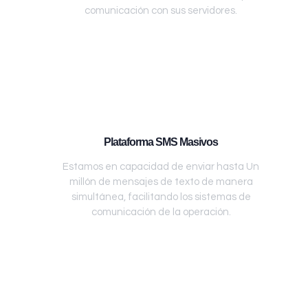
comunicación con sus servidores.
Plataforma SMS Masivos
Estamos en capacidad de enviar hasta Un
millón de mensajes de texto de manera
simultánea, facilitando los sistemas de
comunicación de la operación.