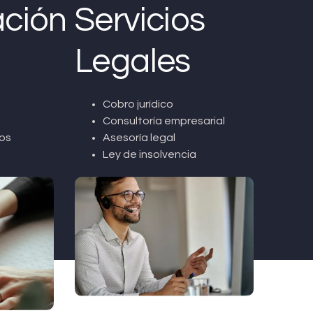
ción
Servicios
Legales
Cobro jurídico
Consultoría empresarial
os
Asesoría legal
Ley de insolvencia