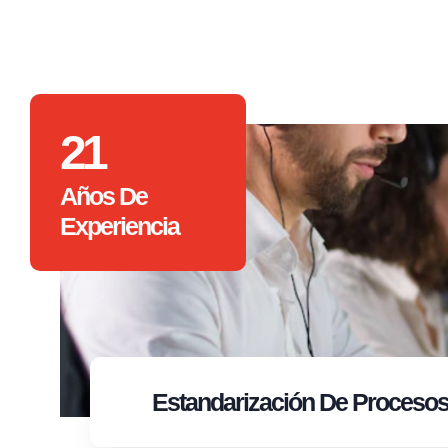
21
Años De
Experiencia
Estandarización
De Proceso