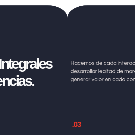
ntegrales
Hacemos de cada interacc
desarrollar lealtad de m
ncias.
generar valor en cada co
.03