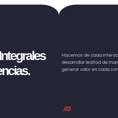
ntegrales
Hacemos de cada interacc
desarrollar lealtad de m
ncias.
generar valor en cada co
.03