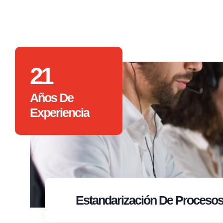
21
Años De
Experiencia
Estandarización
De Proceso