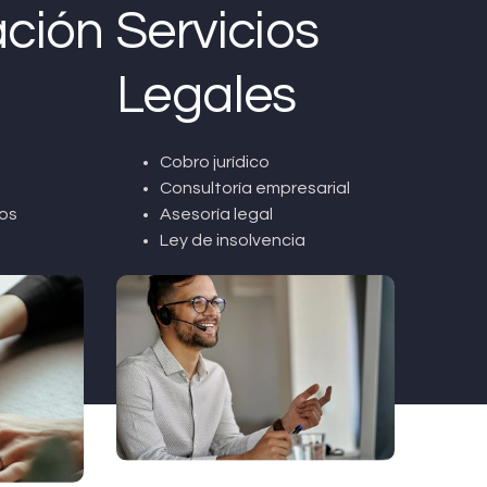
ción
Servicios
Legales
Cobro jurídico
Consultoría empresarial
os
Asesoría legal
Ley de insolvencia