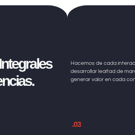
ntegrales
Hacemos de cada interacc
desarrollar lealtad de m
ncias.
generar valor en cada co
.03