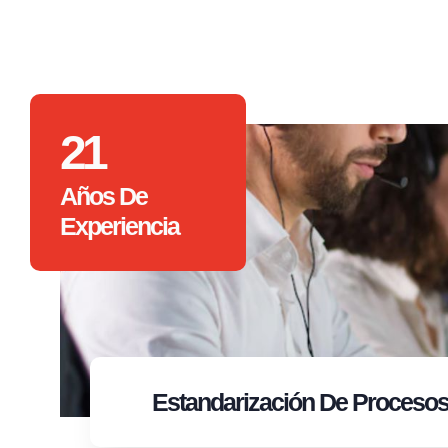
21
Años De
Experiencia
Estandarización
De Proceso