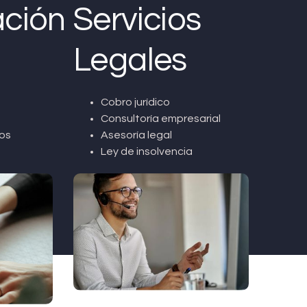
ción
Servicios
Legales
Cobro jurídico
Consultoría empresarial
os
Asesoría legal
Ley de insolvencia