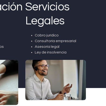
ción
Servicios
Legales
Cobro jurídico
Consultoría empresarial
os
Asesoría legal
Ley de insolvencia