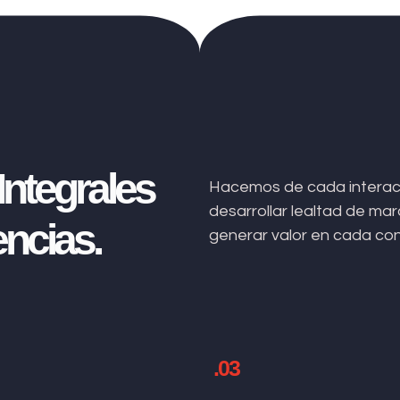
ntegrales
Hacemos de cada interacc
desarrollar lealtad de m
ncias.
generar valor en cada co
.03