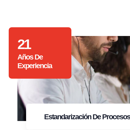
21
Años De
Experiencia
Estandarización
De Proceso