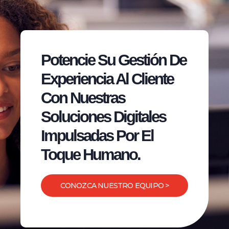
Potencie Su Gestión De
Experiencia Al Cliente
Con Nuestras
Soluciones Digitales
Impulsadas Por El
Toque Humano.
CONOZCA NUESTRO EQUIPO >