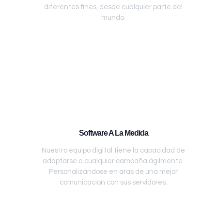
diferentes fines, desde cualquier parte del
mundo.
Software A La Medida
Nuestro equipo digital tiene la capacidad de
adaptarse a cualquier campaña ágilmente.
Personalizándose en aras de una mejor
comunicación con sus servidores.