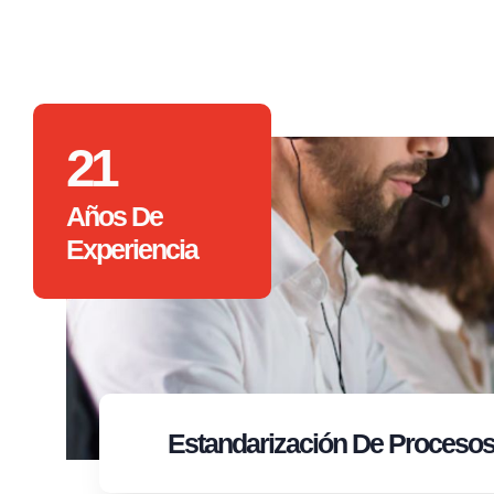
21
Años De
Experiencia
Estandarización
De Proceso