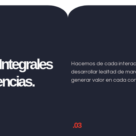
ntegrales
Hacemos de cada interacc
desarrollar lealtad de m
ncias.
generar valor en cada co
.03