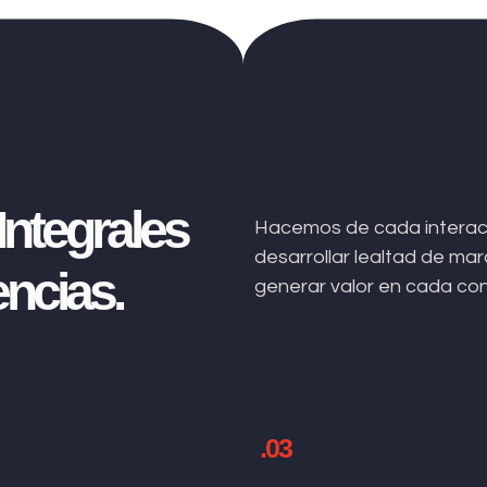
ntegrales
Hacemos de cada interacc
desarrollar lealtad de m
ncias.
generar valor en cada co
.03