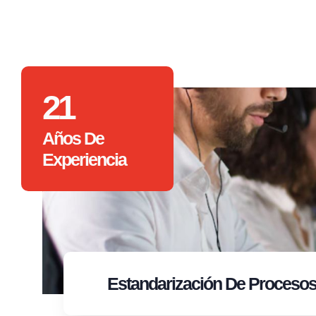
21
Años De
Experiencia
Estandarización
De Proceso