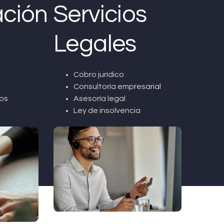
ción
Servicios
Legales
Cobro jurídico
Consultoría empresarial
os
Asesoría legal
Ley de insolvencia