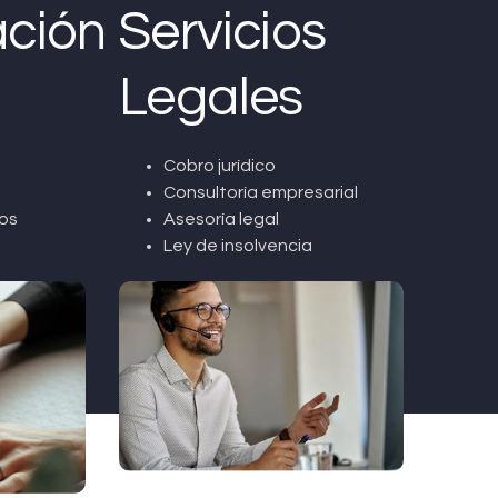
ción
Servicios
Legales
Cobro jurídico
Consultoría empresarial
os
Asesoría legal
Ley de insolvencia