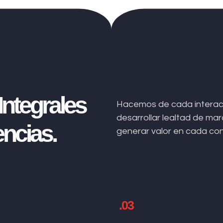
ntegrales
Hacemos de cada interacc
desarrollar lealtad de m
ncias.
generar valor en cada co
.03