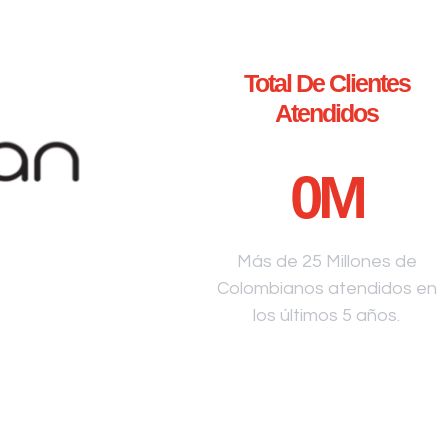
Total De Clientes
Atendidos
0
M
Más de 25 Millones de
Colombianos atendidos en
los últimos 5 años.