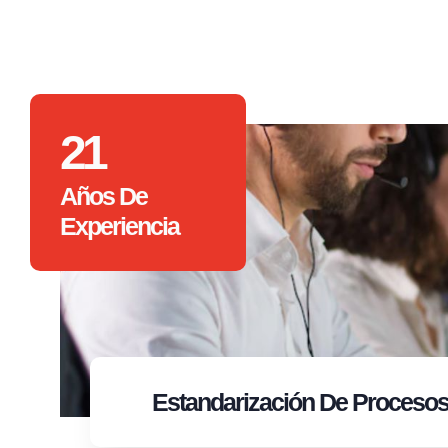
21
Años De
Experiencia
Estandarización
De Proceso